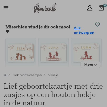
0
Misschien vind je dit ook mooi
Alle
🧡
ontwerpen
Meer
Geboortekaartjes
Meisje
Lief geboortekaartje met drie
zusjes op een houten hekje
in de natuur