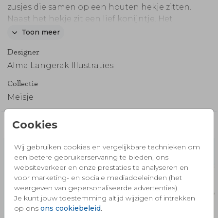
zusjes die samen op een houten hekje zitten.
Naast het hekje zit een lief konijntje. Het
ontwerp straalt warmte, verbondenheid en de
Toon meer
bijzondere band tussen zussen uit. Je kunt dit
Designer
kaartje eenvoudig aanpassen naar eigen wens
in onze online editor.
Alma Langerak Illustraties
Collectie
Meisje
Cookies
Misschien vind je dit ook mooi 🧡
Wij gebruiken cookies en vergelijkbare technieken om
een betere gebruikerservaring te bieden, ons
websiteverkeer en onze prestaties te analyseren en
voor marketing- en sociale mediadoeleinden (het
weergeven van gepersonaliseerde advertenties).
Je kunt jouw toestemming altijd wijzigen of intrekken
op ons
ons cookiebeleid
.