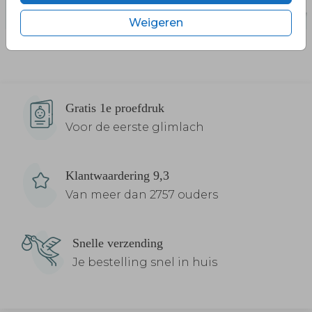
Weigeren
Gratis 1e proefdruk
Voor de eerste glimlach
Klantwaardering 9,3
Van meer dan 2757 ouders
Snelle verzending
Je bestelling snel in huis