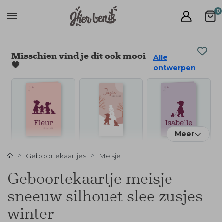
0
Misschien vind je dit ook mooi
Alle
🧡
ontwerpen
Meer
Geboortekaartjes
Meisje
Geboortekaartje meisje
sneeuw silhouet slee zusjes
winter