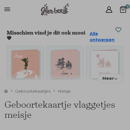
0
Misschien vind je dit ook mooi
Alle
🧡
ontwerpen
Meer
Geboortekaartjes
Meisje
Geboortekaartje vlaggetjes
meisje