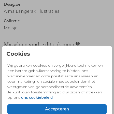
Designer
Alma Langerak Illustraties
Collectie
Meisje
Misschien vind je dit ook mooi 🧡
Cookies
Wij gebruiken cookies en vergelijkbare technieken om
een betere gebruikerservaring te bieden, ons
websiteverkeer en onze prestaties te analyseren en
voor marketing- en sociale mediadoeleinden (het
weergeven van gepersonaliseerde advertenties).
Je kunt jouw toestemming altijd wijzigen of intrekken
op ons
ons cookiebeleid
.
Accepteren