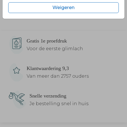
Weigeren
Gratis 1e proefdruk
Voor de eerste glimlach
Klantwaardering 9,3
Van meer dan 2757 ouders
Snelle verzending
Je bestelling snel in huis