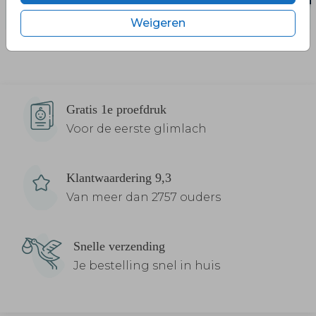
Weigeren
Gratis 1e proefdruk
Voor de eerste glimlach
Klantwaardering 9,3
Van meer dan 2757 ouders
Snelle verzending
Je bestelling snel in huis