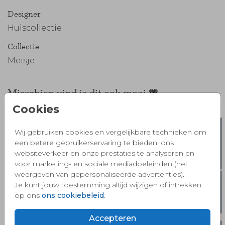
Designer
Huiscollectie
Collectie
Meisje
Misschien vind je dit ook mooi 🧡
Cookies
Wij gebruiken cookies en vergelijkbare technieken om
een betere gebruikerservaring te bieden, ons
websiteverkeer en onze prestaties te analyseren en
voor marketing- en sociale mediadoeleinden (het
weergeven van gepersonaliseerde advertenties).
Je kunt jouw toestemming altijd wijzigen of intrekken
op ons
ons cookiebeleid
.
Accepteren