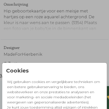
Omschrijving
Hip geboortekaartje voor een meisje met
hartjes op een roze aquarel achtergrond. De
kleur is naar wens aan te passen. (3354) Plaats
een foto van je baby'tje in de binnenkant van
de kaart.
Maak je bestelling compleet:
Designer
MadeForHierbenik
Collectie
Cookies
Meisje
Misschien vind je dit ook mooi 🧡
Wij gebruiken cookies en vergelijkbare technieken om
een betere gebruikerservaring te bieden, ons
Enveloppen vooraf
Sluitzegels
websiteverkeer en onze prestaties te analyseren en
voor marketing- en sociale mediadoeleinden (het
weergeven van gepersonaliseerde advertenties).
Je kunt jouw toestemming altijd wijzigen of intrekken