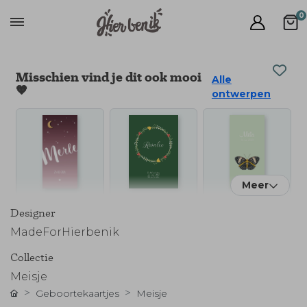
0
Misschien vind je dit ook mooi
Alle
🧡
ontwerpen
Meer
Designer
MadeForHierbenik
Collectie
Meisje
Geboortekaartjes
Meisje