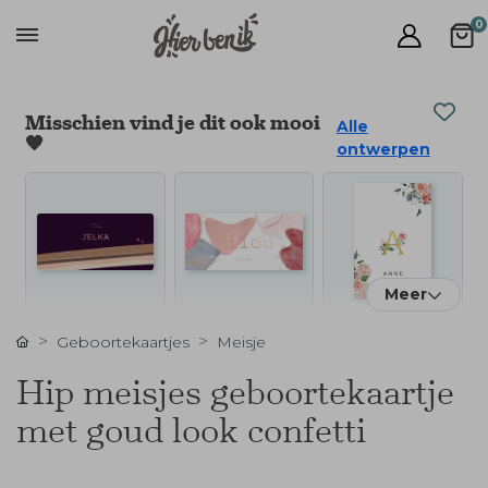
0
Misschien vind je dit ook mooi
Alle
🧡
ontwerpen
Meer
Geboortekaartjes
Meisje
Hip meisjes geboortekaartje
met goud look confetti