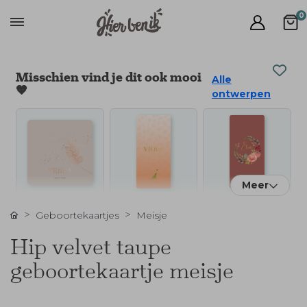
0
Misschien vind je dit ook mooi
Alle
🧡
ontwerpen
Meer
Geboortekaartjes
Meisje
Hip velvet taupe
geboortekaartje meisje