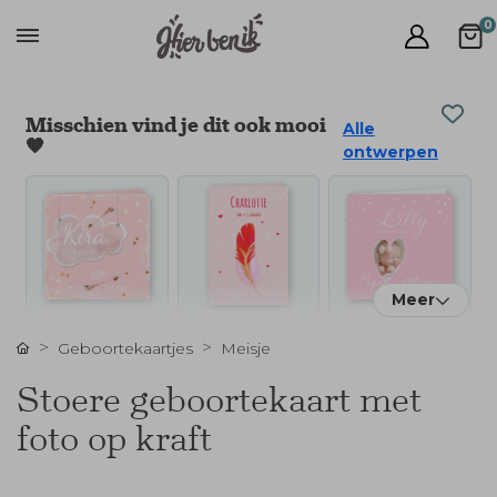
0
Misschien vind je dit ook mooi
Alle
🧡
ontwerpen
Meer
Geboortekaartjes
Meisje
Stoere geboortekaart met
foto op kraft