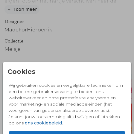
eigen foto en het hartje verschuiven naar de
plaats waar hij het wilt hebben.
Toon meer
Designer
MadeForHierbenik
Collectie
Meisje
Misschien vind je dit ook mooi 🧡
Cookies
Wij gebruiken cookies en vergelijkbare technieken om
een betere gebruikerservaring te bieden, ons
websiteverkeer en onze prestaties te analyseren en
voor marketing- en sociale mediadoeleinden (het
weergeven van gepersonaliseerde advertenties).
Je kunt jouw toestemming altijd wijzigen of intrekken
op ons
ons cookiebeleid
.