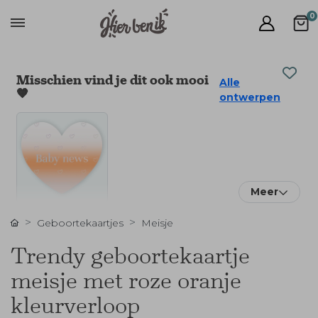
0
Misschien vind je dit ook mooi
Alle
🧡
ontwerpen
Meer
Geboortekaartjes
Meisje
Trendy geboortekaartje
meisje met roze oranje
kleurverloop