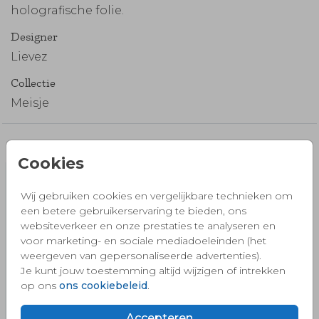
holografische folie.
Designer
Lievez
Collectie
Meisje
Misschien vind je dit ook mooi 🧡
Cookies
Sluitsticker
Wij gebruiken cookies en vergelijkbare technieken om
een betere gebruikerservaring te bieden, ons
websiteverkeer en onze prestaties te analyseren en
voor marketing- en sociale mediadoeleinden (het
weergeven van gepersonaliseerde advertenties).
Je kunt jouw toestemming altijd wijzigen of intrekken
op ons
ons cookiebeleid
.
Accepteren