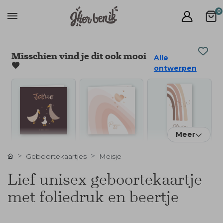
0
Misschien vind je dit ook mooi
Alle
🧡
ontwerpen
Meer
Geboortekaartjes
Meisje
Lief unisex geboortekaartje
met foliedruk en beertje