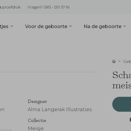
s
proefdruk
Vragen? 085 - 130 57 16
tjes
Voor de geboorte
Na de geboorte
Geb
Scha
meis
Designer
en
Alma Langerak Illustraties
Collectie
Meisje
nline