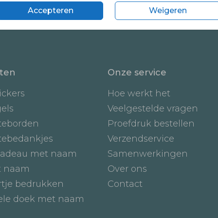
Accepteren
Weigeren
ten
Onze service
ickers
Hoe werkt het
gels
Veelgestelde vragen
teborden
Proefdruk bestellen
tebedankjes
Verzendservice
adeau met naam
Samenwerkingen
t naam
Over ons
tje bedrukken
Contact
iele doek met naam