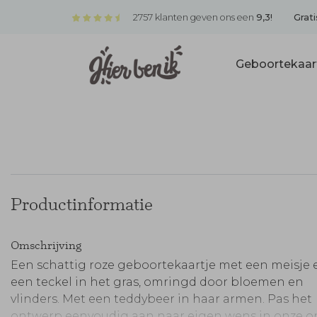
2757 klanten geven ons een
9,3!
Grati
Geboortekaar
Productinformatie
Omschrijving
Een schattig roze geboortekaartje met een meisje 
een teckel in het gras, omringd door bloemen en
vlinders. Met een teddybeer in haar armen. Pas het
ontwerp eenvoudig aan naar eigen wens in onze o