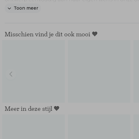
editor. Uit de speciale huisdieren collectie 'Thuis is
Toon meer
jou 🐾.
Misschien vind je dit ook mooi 🧡
Meer in deze stijl 🧡