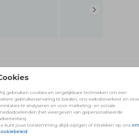
Klantwaardering 9,3
Cookies
Van meer dan 2757 ouders
Wij gebruiken cookies en vergelijkbare technieken om een
betere gebruikerservaring te bieden, ons websiteverkeer en onz
prestaties te analyseren en voor marketing- en sociale
mediadoeleinden (het weergeven van gepersonaliseerde
 en vertrouwd winkelen en betalen
advertenties).
Je kunt jouw toestemming altijd wijzigen of intrekken op ons
on
cookiebeleid
.