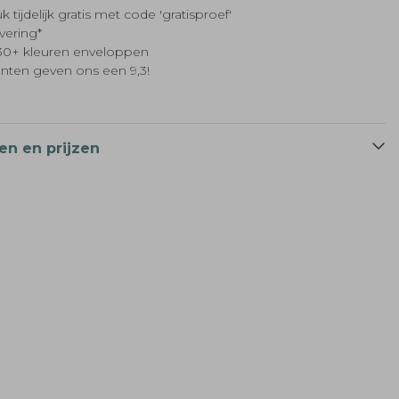
k tijdelijk gratis met code 'gratisproef'
evering*
t 30+ kleuren enveloppen
anten geven ons een 9,3!
en en prijzen
Raambord