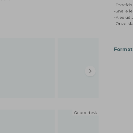
-Proefdru
 met
-Snelle l
-Kies ui
-Onze kl
Format
Geboortevlag