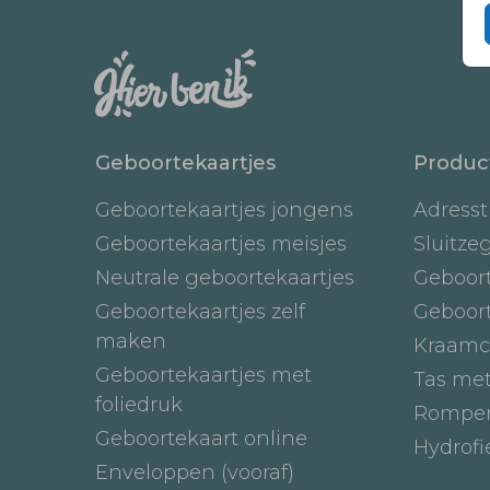
Geboortekaartjes
Produc
Geboortekaartjes jongens
Adresst
Geboortekaartjes meisjes
Sluitze
Neutrale geboortekaartjes
Geboor
Geboortekaartjes zelf
Geboor
maken
Kraamc
Geboortekaartjes met
Tas me
foliedruk
Romper
Geboortekaart online
Hydrof
Enveloppen (vooraf)