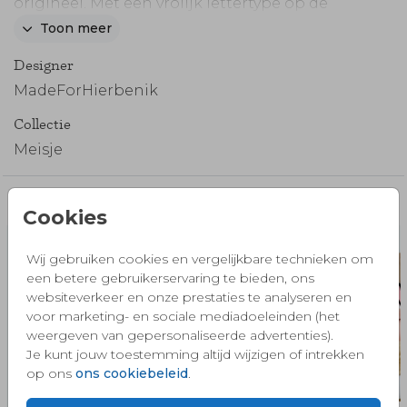
origineel. Met een vrolijk lettertype op de
hippe enkele geboortekaart.
Toon meer
Designer
MadeForHierbenik
Collectie
Meisje
Misschien vind je dit ook mooi 🧡
Cookies
Wij gebruiken cookies en vergelijkbare technieken om
een betere gebruikerservaring te bieden, ons
websiteverkeer en onze prestaties te analyseren en
voor marketing- en sociale mediadoeleinden (het
weergeven van gepersonaliseerde advertenties).
Je kunt jouw toestemming altijd wijzigen of intrekken
op ons
ons cookiebeleid
.