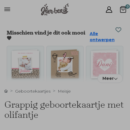
0
Misschien vind je dit ook mooi
Alle
🧡
ontwerpen
Meer
Geboortekaartjes
Meisje
Grappig geboortekaartje met
olifantje