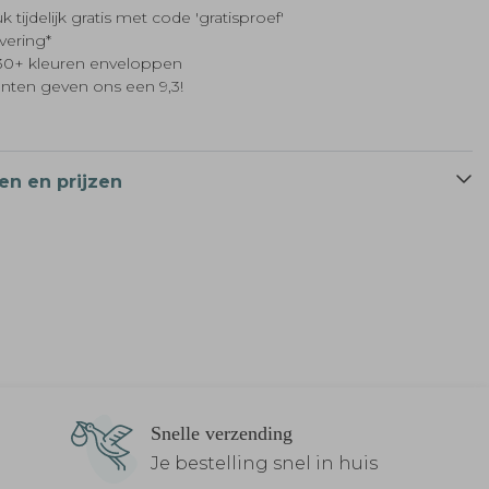
k tijdelijk gratis met code 'gratisproef'
evering*
t 30+ kleuren enveloppen
anten geven ons een 9,3!
en en prijzen
Snelle verzending
Je bestelling snel in huis