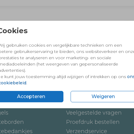
 en vertrouwd winkelen en betalen
Cookies
Wij gebruiken cookies en vergelijkbare technieken om een
betere gebruikerservaring te bieden, ons websiteverkeer en onz
prestaties te analyseren en voor marketing- en sociale
mediadoeleinden (het weergeven van gepersonaliseerde
advertenties).
Je kunt jouw toestemming altijd wijzigen of intrekken op ons
on
cookiebeleid
.
ten
Onze service
Accepteren
Weigeren
ickers
Hoe werkt het
gels
Veelgestelde vragen
teborden
Proefdruk bestellen
tebedankjes
Verzendservice