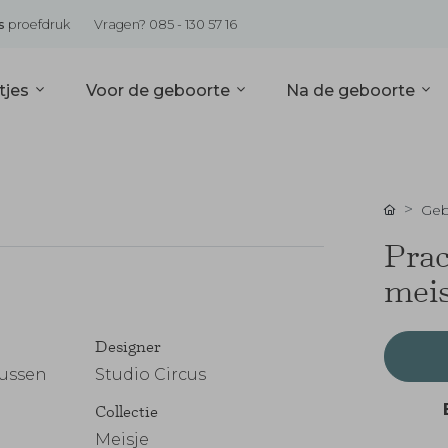
s
proefdruk
Vragen? 085 - 130 57 16
tjes
Voor de geboorte
Na de geboorte
Geb
Prac
meis
Designer
tussen
Studio Circus
Collectie
Meisje