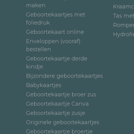
maken
Kraamc
Geboortekaartjes met
Tas me
foliedruk
Romper
Geboortekaart online
Hydrof
Enveloppen (vooraf)
bestellen
Geboortekaartje derde
kindje
Bijzondere geboortekaartjes
Babykaartjes
Geboortekaartje broer zus
Geboortekaartje Canva
Geboortekaartje zusje
Originele geboortekaartjes
Geboortekaartje broertje