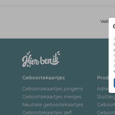
Veilig
Geboortekaartjes
Produc
Geboortekaartjes jongens
Adresst
Geboortekaartjes meisjes
Sluitze
Neutrale geboortekaartjes
Geboor
Geboortekaartjes zelf
Geboor