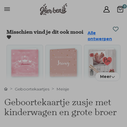
0
Misschien vind je dit ook mooi
Alle
🧡
ontwerpen
Meer
Geboortekaartjes
Meisje
Geboortekaartje zusje met
kinderwagen en grote broer