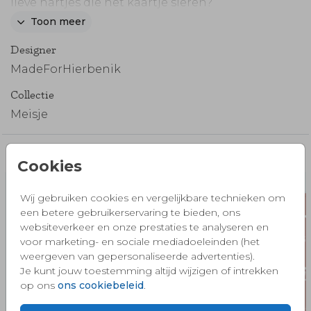
lieve hartjes die het kaartje sieren?
Weet je dat je ook het label aan kunt passen
Toon meer
naar jouw gezinssituatie
? Plaats er bijvoorbeeld
Designer
nog een kindje bij uit de afbeeldingen in onze
editor.
MadeForHierbenik
Collectie
Meisje
Misschien vind je dit ook mooi 🧡
Cookies
Wij gebruiken cookies en vergelijkbare technieken om
een betere gebruikerservaring te bieden, ons
websiteverkeer en onze prestaties te analyseren en
voor marketing- en sociale mediadoeleinden (het
weergeven van gepersonaliseerde advertenties).
Je kunt jouw toestemming altijd wijzigen of intrekken
op ons
ons cookiebeleid
.