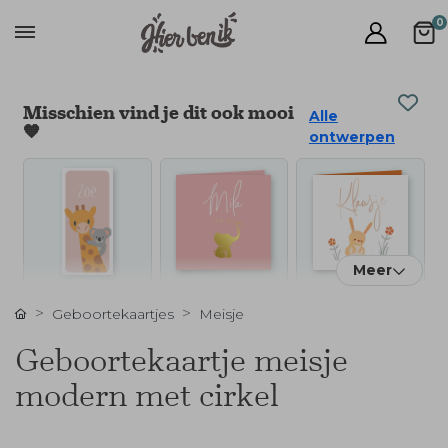
0
Misschien vind je dit ook mooi
Alle
🧡
ontwerpen
Meer
Geboortekaartjes
Meisje
Geboortekaartje meisje
modern met cirkel