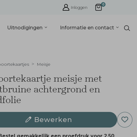
0
Inloggen
Uitnodigingen
Informatie en contact
oortekaartjes
Meisje
ortekaartje meisje met
tbruine achtergrond en
folie
Bewerken
Bestel gemakkelijk een proefdruk voor
2,50