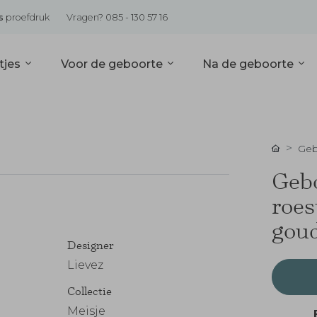
s
proefdruk
Vragen? 085 - 130 57 16
tjes
Voor de geboorte
Na de geboorte
Geb
Gebo
roes
goud
Designer
Lievez
Collectie
Meisje