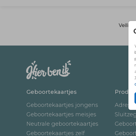
Veilig
Geboortekaartjes
Produc
Geboortekaartjes jongens
Adresst
Geboortekaartjes meisjes
Sluitze
Neutrale geboortekaartjes
Geboor
Geboortekaartjes zelf
Geboor