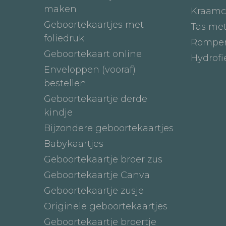
maken
Kraamc
Geboortekaartjes met
Tas me
foliedruk
Romper
Geboortekaart online
Hydrof
Enveloppen (vooraf)
bestellen
Geboortekaartje derde
kindje
Bijzondere geboortekaartjes
Babykaartjes
Geboortekaartje broer zus
Geboortekaartje Canva
Geboortekaartje zusje
Originele geboortekaartjes
Geboortekaartje broertje