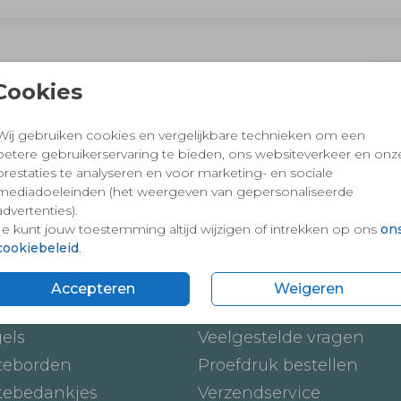
 en vertrouwd winkelen en betalen
Cookies
Wij gebruiken cookies en vergelijkbare technieken om een
betere gebruikerservaring te bieden, ons websiteverkeer en onz
prestaties te analyseren en voor marketing- en sociale
mediadoeleinden (het weergeven van gepersonaliseerde
advertenties).
Je kunt jouw toestemming altijd wijzigen of intrekken op ons
on
cookiebeleid
.
ten
Onze service
Accepteren
Weigeren
ickers
Hoe werkt het
gels
Veelgestelde vragen
teborden
Proefdruk bestellen
tebedankjes
Verzendservice