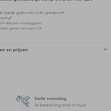
k tijdelijk gratis met code 'gratisproef'
evering*
t 30+ kleuren enveloppen
anten geven ons een 9,3!
en en prijzen
Snelle verzending
Je bestelling snel in huis