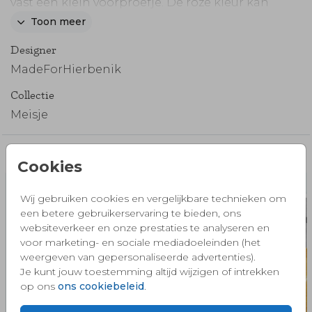
vast een klein voorproefje. De roze kleur kan
eventueel worden aangepast naar een andere
Toon meer
mooie kleur.
Designer
Heeft jouw gezin meer kinderen of meisjes in
MadeForHierbenik
plaats van jongens? Kijk bij onze afbeeldingen
Collectie
voor
andere schaduwen van kindjes
of geef ons
Meisje
een belletje.
Misschien vind je dit ook mooi 🧡
Cookies
Wij gebruiken cookies en vergelijkbare technieken om
een betere gebruikerservaring te bieden, ons
websiteverkeer en onze prestaties te analyseren en
voor marketing- en sociale mediadoeleinden (het
weergeven van gepersonaliseerde advertenties).
Je kunt jouw toestemming altijd wijzigen of intrekken
op ons
ons cookiebeleid
.