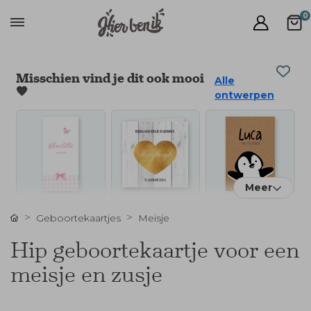
0
Misschien vind je dit ook mooi
Alle
🧡
ontwerpen
Meer
Geboortekaartjes
Meisje
Hip geboortekaartje voor een
meisje en zusje