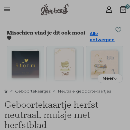
0
Misschien vind je dit ook mooi
Alle
🧡
ontwerpen
Meer
Geboortekaartjes
Neutrale geboortekaartjes
Geboortekaartje herfst
neutraal, muisje met
herfstblad