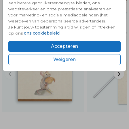
een betere gebruikerservaring te bieden, ons
websiteverkeer en onze prestaties te analyseren en
voor marketing- en sociale mediadoeleinden (het
weergeven van gepersonaliseerde advertenties).
Meer in deze stijl 🧡
Je kunt jouw toestemming altijd wijzigen of intrekken
op ons
ons cookiebeleid
.
canvasposter
Geboor
Accepteren
Weigeren