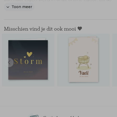
speciale huisdieren collectie 'Thuis is met jou 🐾.
Toon meer
Misschien vind je dit ook mooi 🧡