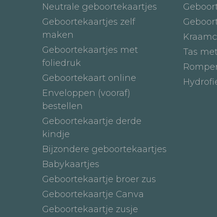
Neutrale geboortekaartjes
Geboor
Geboortekaartjes zelf
Geboor
maken
Kraamc
Geboortekaartjes met
Tas me
foliedruk
Romper
Geboortekaart online
Hydrof
Enveloppen (vooraf)
bestellen
Geboortekaartje derde
kindje
Bijzondere geboortekaartjes
Babykaartjes
Geboortekaartje broer zus
Geboortekaartje Canva
Geboortekaartje zusje