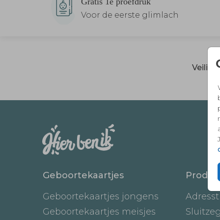
Gratis 1e proefdruk
Voor de eerste glimlach
Veilig
Geboortekaartjes
Produc
Geboortekaartjes jongens
Adresst
Geboortekaartjes meisjes
Sluitze