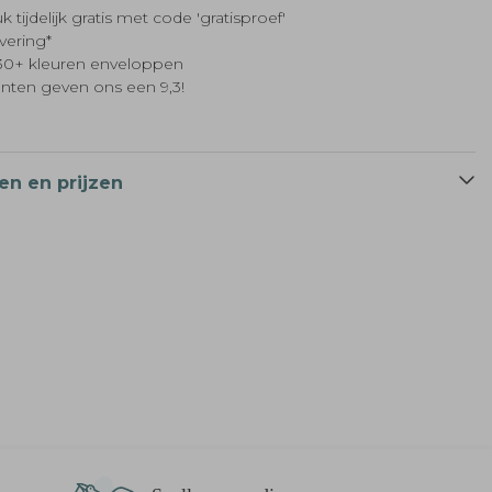
k tijdelijk gratis met code 'gratisproef'
evering*
t 30+ kleuren enveloppen
anten geven ons een 9,3!
en en prijzen