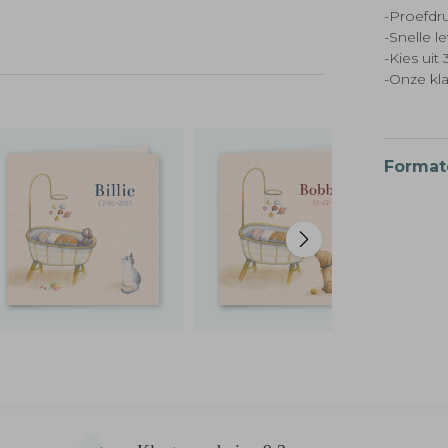
-Proefdru
-Snelle l
-Kies ui
-Onze kl
Format