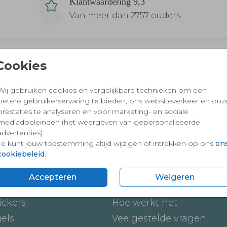
Klantwaardering 9,3
Van meer dan 2757 ouders
Cookies
 en vertrouwd winkelen en betalen
Wij gebruiken cookies en vergelijkbare technieken om een
betere gebruikerservaring te bieden, ons websiteverkeer en onz
prestaties te analyseren en voor marketing- en sociale
mediadoeleinden (het weergeven van gepersonaliseerde
advertenties).
Je kunt jouw toestemming altijd wijzigen of intrekken op ons
on
cookiebeleid
.
Accepteren
Weigeren
ten
Onze service
ickers
Hoe werkt het
gels
Veelgestelde vragen