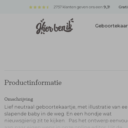
2757 klanten geven ons een
9,3!
Grati
Geboortekaar
Productinformatie
Omschrijving
Lief neutraal geboortekaartje, met illustratie van e
slapende baby in de weg. En een hondje wat
nieuwsgierig zit te kijken. Pas het ontwerp eenvo
aan naar eigen wens in onze online editor. Uit de