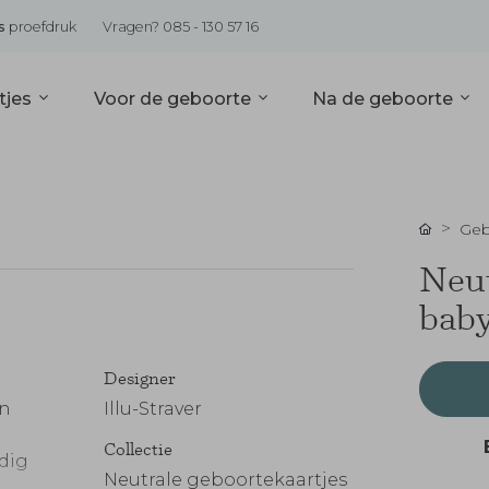
s
proefdruk
Vragen? 085 - 130 57 16
tjes
Voor de geboorte
Na de geboorte
Geb
Neut
baby
Designer
en
Illu-Straver
Collectie
udig
Neutrale geboortekaartjes