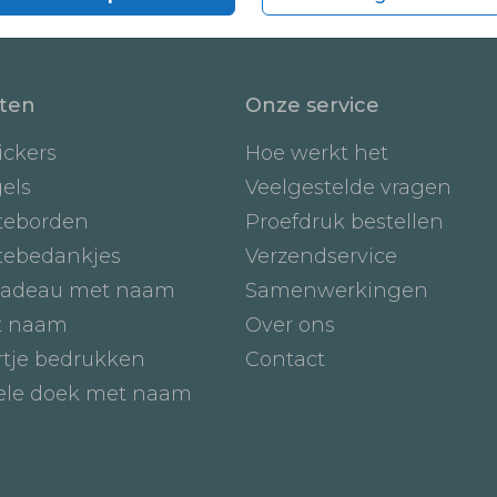
ten
Onze service
ickers
Hoe werkt het
gels
Veelgestelde vragen
teborden
Proefdruk bestellen
tebedankjes
Verzendservice
adeau met naam
Samenwerkingen
t naam
Over ons
tje bedrukken
Contact
iele doek met naam