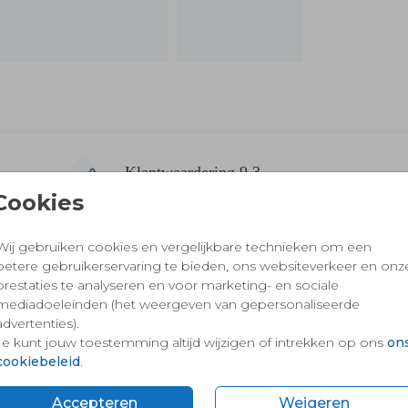
Klantwaardering 9,3
Van meer dan 2757 ouders
Cookies
Wij gebruiken cookies en vergelijkbare technieken om een
betere gebruikerservaring te bieden, ons websiteverkeer en onz
prestaties te analyseren en voor marketing- en sociale
 en vertrouwd winkelen en betalen
mediadoeleinden (het weergeven van gepersonaliseerde
advertenties).
Je kunt jouw toestemming altijd wijzigen of intrekken op ons
on
cookiebeleid
.
Accepteren
Weigeren