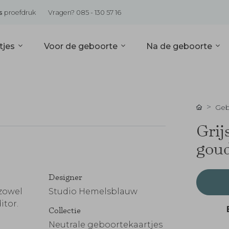
s
proefdruk
Vragen? 085 - 130 57 16
tjes
Voor de geboorte
Na de geboorte
Geb
Grij
goud
Designer
 zowel
Studio Hemelsblauw
itor.
Collectie
Neutrale geboortekaartjes