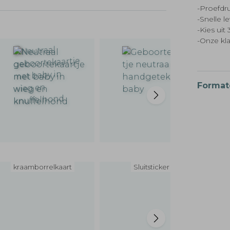
-Proefdru
-Snelle l
-Kies ui
-Onze kl
Format
kraamborrelkaart
Sluitsticker