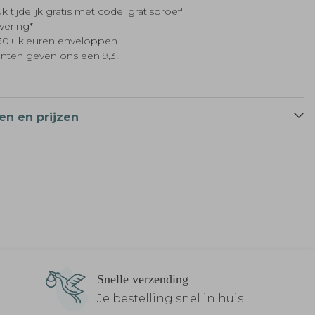
k tijdelijk gratis met code 'gratisproef'
evering*
t 30+ kleuren enveloppen
anten geven ons een 9,3!
en en prijzen
Snelle verzending
Je bestelling snel in huis