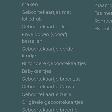
maken
Kraamc
Geboortekaartjes met
Tas me
foliedruk
Romper
Geboortekaart online
Hydrof
Enveloppen (vooraf)
bestellen
Geboortekaartje derde
kindje
Bijzondere geboortekaartjes
Babykaartjes
Geboortekaartje broer zus
Geboortekaartje Canva
Geboortekaartje zusje
Originele geboortekaartjes
Geboortekaartje broertje