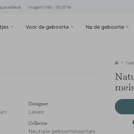
s
proefdruk
Vragen? 085 - 130 57 16
tjes
Voor de geboorte
Na de geboorte
Geb
Natu
meis
Designer
an.
Lievez
Collectie
Neutrale geboortekaartjes