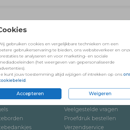
 en vertrouwd winkelen en betalen
Cookies
Wij gebruiken cookies en vergelijkbare technieken om een
betere gebruikerservaring te bieden, ons websiteverkeer en onz
prestaties te analyseren en voor marketing- en sociale
mediadoeleinden (het weergeven van gepersonaliseerde
advertenties).
Je kunt jouw toestemming altijd wijzigen of intrekken op ons
on
cookiebeleid
.
ten
Onze service
Accepteren
Weigeren
ickers
Hoe werkt het
gels
Veelgestelde vragen
teborden
Proefdruk bestellen
tebedankjes
Verzendservice