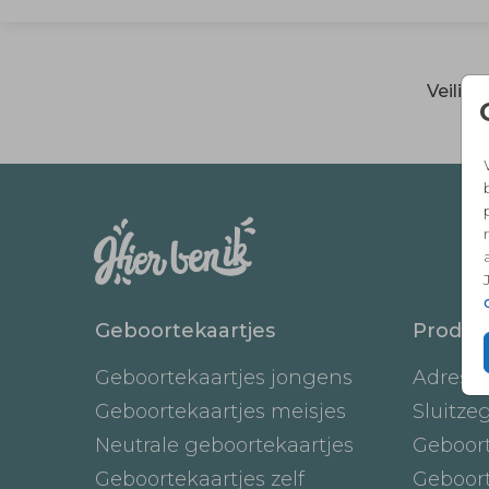
Veilig
Geboortekaartjes
Produc
Geboortekaartjes jongens
Adresst
Geboortekaartjes meisjes
Sluitze
Neutrale geboortekaartjes
Geboor
Geboortekaartjes zelf
Geboor