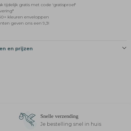
k tijdelijk gratis met code 'gratisproef'
evering*
t 30+ kleuren enveloppen
anten geven ons een 9,3!
en en prijzen
Snelle verzending
Je bestelling snel in huis