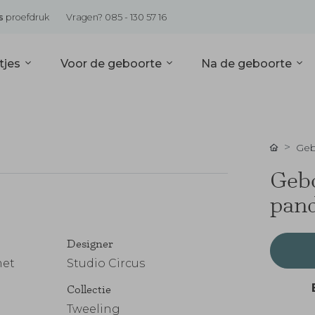
s
proefdruk
Vragen? 085 - 130 57 16
tjes
Voor de geboorte
Na de geboorte
Geb
Gebo
pand
Designer
met
Studio Circus
Collectie
Tweeling