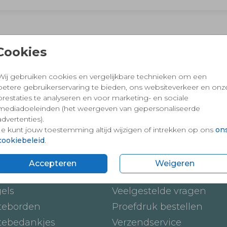
 en vertrouwd winkelen en betalen
Cookies
Wij gebruiken cookies en vergelijkbare technieken om een
betere gebruikerservaring te bieden, ons websiteverkeer en onz
prestaties te analyseren en voor marketing- en sociale
mediadoeleinden (het weergeven van gepersonaliseerde
advertenties).
Je kunt jouw toestemming altijd wijzigen of intrekken op ons
on
cookiebeleid
.
ten
Onze service
Accepteren
Weigeren
ickers
Hoe werkt het
gels
Veelgestelde vragen
teborden
Proefdruk bestellen
tebedankjes
Verzendservice