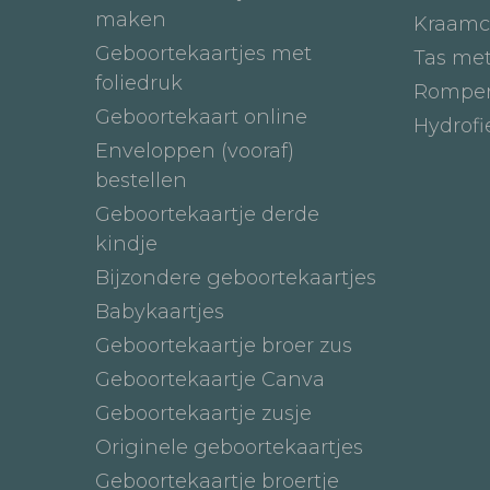
maken
Kraamc
Geboortekaartjes met
Tas me
foliedruk
Romper
Geboortekaart online
Hydrof
Enveloppen (vooraf)
bestellen
Geboortekaartje derde
kindje
Bijzondere geboortekaartjes
Babykaartjes
Geboortekaartje broer zus
Geboortekaartje Canva
Geboortekaartje zusje
Originele geboortekaartjes
Geboortekaartje broertje