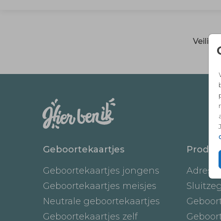
Veilig
Geboortekaartjes
Produc
Geboortekaartjes jongens
Adresst
Geboortekaartjes meisjes
Sluitze
Neutrale geboortekaartjes
Geboor
Geboortekaartjes zelf
Geboor