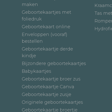
maken
Kraamc
Geboortekaartjes met
Tas me
foliedruk
Romper
Geboortekaart online
Hydrof
Enveloppen (vooraf)
bestellen
Geboortekaartje derde
kindje
Bijzondere geboortekaartjes
Babykaartjes
Geboortekaartje broer zus
Geboortekaartje Canva
Geboortekaartje zusje
Originele geboortekaartjes
Geboortekaartje broertje