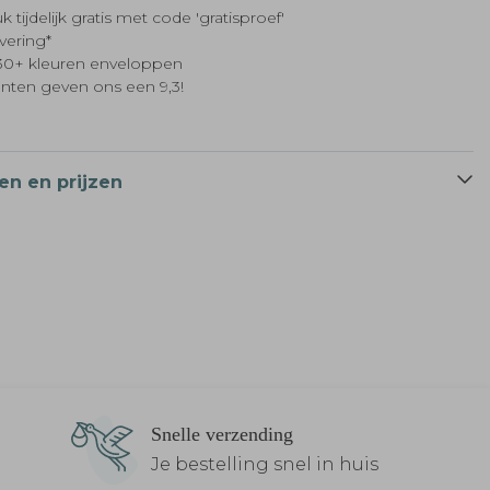
k tijdelijk gratis met code 'gratisproef'
evering*
t 30+ kleuren enveloppen
anten geven ons een 9,3!
en en prijzen
Snelle verzending
Je bestelling snel in huis