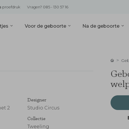
s
proefdruk
Vragen? 085 - 130 57 16
tjes
Voor de geboorte
Na de geboorte
Geb
Gebo
welp
Designer
et 2
Studio Circus
Collectie
Tweeling