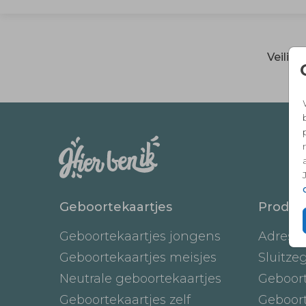
Veilig
Geboortekaartjes
Produc
Geboortekaartjes jongens
Adresst
Geboortekaartjes meisjes
Sluitze
Neutrale geboortekaartjes
Geboor
Geboortekaartjes zelf
Geboor