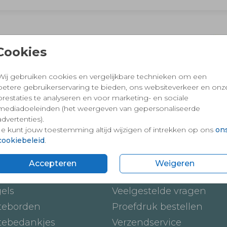
 en vertrouwd winkelen en betalen
Cookies
Wij gebruiken cookies en vergelijkbare technieken om een
betere gebruikerservaring te bieden, ons websiteverkeer en onz
prestaties te analyseren en voor marketing- en sociale
mediadoeleinden (het weergeven van gepersonaliseerde
advertenties).
Je kunt jouw toestemming altijd wijzigen of intrekken op ons
on
cookiebeleid
.
ten
Onze service
Accepteren
Weigeren
ickers
Hoe werkt het
gels
Veelgestelde vragen
teborden
Proefdruk bestellen
tebedankjes
Verzendservice