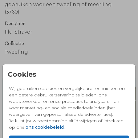
gebruiken voor een tweeling of meerling.
(3760)
Designer
Illu-Straver
Collectie
Tweeling
Misschien vind je dit ook mooi 🧡
Cookies
Wij gebruiken cookies en vergelijkbare technieken om
een betere gebruikerservaring te bieden, ons
websiteverkeer en onze prestaties te analyseren en
voor marketing- en sociale mediadoeleinden (het
weergeven van gepersonaliseerde advertenties).
Je kunt jouw toestemming altijd wijzigen of intrekken
op ons
ons cookiebeleid
.