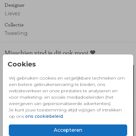
Designer
Lievez
Collectie
Tweeling
Misschien vind je dit ook mooi 🧡
Cookies
Wij gebruiken cookies en vergelijkbare technieken om
een betere gebruikerservaring te bieden, ons
websiteverkeer en onze prestaties te analyseren en
voor marketing- en sociale mediadoeleinden (het
weergeven van gepersonaliseerde advertenties).
Je kunt jouw toestemming altijd wijzigen of intrekken
op ons
ons cookiebeleid
.
Accepteren