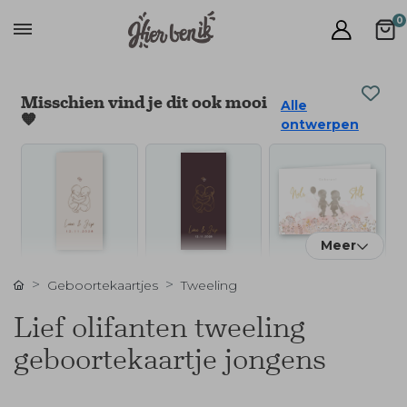
0
Misschien vind je dit ook mooi
Alle
🧡
ontwerpen
Meer
Geboortekaartjes
Tweeling
Lief olifanten tweeling
geboortekaartje jongens