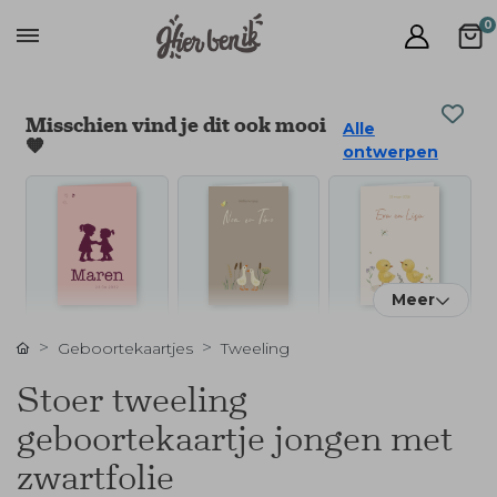
0
Misschien vind je dit ook mooi
Alle
🧡
ontwerpen
Meer
Geboortekaartjes
Tweeling
Stoer tweeling
geboortekaartje jongen met
zwartfolie