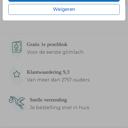
Weigeren
Gratis 1e proefdruk
Voor de eerste glimlach
Klantwaardering 9,3
Van meer dan 2757 ouders
Snelle verzending
Je bestelling snel in huis