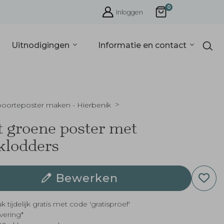
0
Inloggen
Uitnodigingen
Informatie en contact
oorteposter maken - Hierbenik
 groene poster met
klodders
Bewerken
k tijdelijk gratis met code 'gratisproef'
evering*