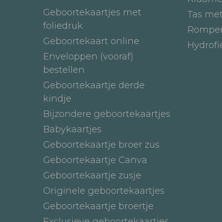
Geboortekaartjes met
Tas me
foliedruk
Romper
Geboortekaart online
Hydrof
Enveloppen (vooraf)
bestellen
Geboortekaartje derde
kindje
Bijzondere geboortekaartjes
Babykaartjes
Geboortekaartje broer zus
Geboortekaartje Canva
Geboortekaartje zusje
Originele geboortekaartjes
Geboortekaartje broertje
Exclusieve geboortekaartjes