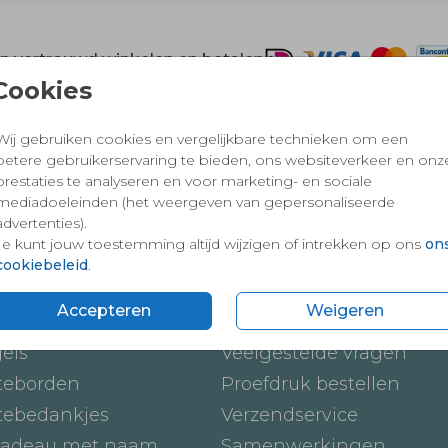
 en vertrouwd winkelen en betalen
Cookies
Wij gebruiken cookies en vergelijkbare technieken om een
betere gebruikerservaring te bieden, ons websiteverkeer en onz
prestaties te analyseren en voor marketing- en sociale
mediadoeleinden (het weergeven van gepersonaliseerde
advertenties).
Je kunt jouw toestemming altijd wijzigen of intrekken op ons
on
cookiebeleid
.
ten
Onze service
Accepteren
Weigeren
ickers
Hoe werkt het
gels
Veelgestelde vragen
teborden
Proefdruk bestellen
tebedankjes
Verzendservice
adeau met naam
Samenwerkingen