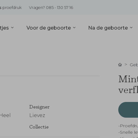
s
proefdruk
Vragen? 085 - 130 57 16
tjes
Voor de geboorte
Na de geboorte
Geb
Mint
verf
Designer
Heel
Lievez
-Proefdru
Collectie
-Snelle l