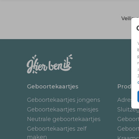
Veilig
Geboortekaartjes
Produc
Geboortekaartjes jongens
Adresst
Geboortekaartjes meisjes
Sluitze
Neutrale geboortekaartjes
Geboor
Geboortekaartjes zelf
Geboor
maken
Kraamc