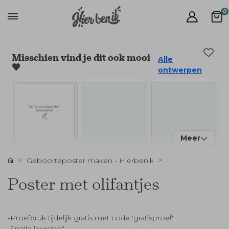
0
Misschien vind je dit ook mooi
Alle
🧡
ontwerpen
Meer
Geboorteposter maken - Hierbenik
Poster met olifantjes
-Proefdruk tijdelijk gratis met code 'gratisproef'
-Snelle levering*