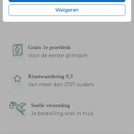
Weigeren
Gratis 1e proefdruk
Voor de eerste glimlach
Klantwaardering 9,3
Van meer dan 2757 ouders
Snelle verzending
Je bestelling snel in huis