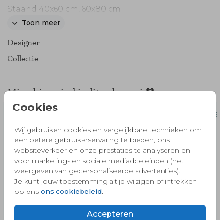
Staand 40x60 cm, 60x80 cm
Liggend 40x30 cm, 60x40 cm, 80x60 cm
Toon meer
Designer
Geef ons je wensen door via info@hierbenik.nl
en wij zetten het ontwerp kosteloos voor je
Collectie
klaar in jouw account.
Misschien vind je dit ook mooi 🧡
Cookies
Wij gebruiken cookies en vergelijkbare technieken om
een betere gebruikerservaring te bieden, ons
websiteverkeer en onze prestaties te analyseren en
voor marketing- en sociale mediadoeleinden (het
weergeven van gepersonaliseerde advertenties).
Je kunt jouw toestemming altijd wijzigen of intrekken
op ons
ons cookiebeleid
.
Accepteren