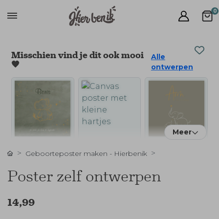
0
Misschien vind je dit ook mooi
Alle
🧡
ontwerpen
Meer
Geboorteposter maken - Hierbenik
Poster zelf ontwerpen
14,99