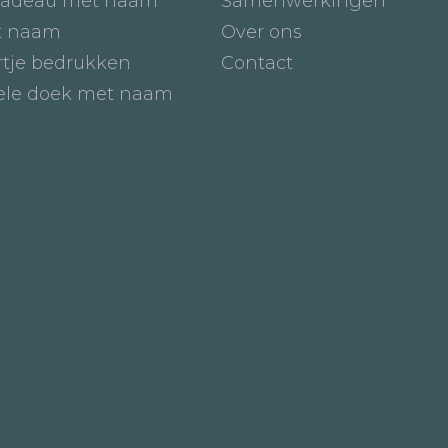
adeau met naam
Samenwerkingen
t naam
Over ons
tje bedrukken
Contact
iele doek met naam