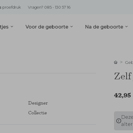
s
proefdruk
Vragen? 085 - 130 57 16
tjes
Voor de geboorte
Na de geboorte
Geb
Zelf
42,95
Designer
Collectie
Deze
alter