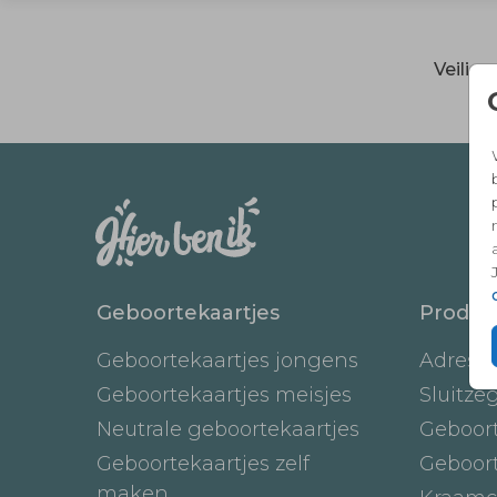
Veilig
Geboortekaartjes
Produc
Geboortekaartjes jongens
Adresst
Geboortekaartjes meisjes
Sluitze
Neutrale geboortekaartjes
Geboor
Geboortekaartjes zelf
Geboor
maken