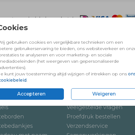
 en vertrouwd winkelen en betalen
Cookies
Wij gebruiken cookies en vergelijkbare technieken om een
betere gebruikerservaring te bieden, ons websiteverkeer en onz
prestaties te analyseren en voor marketing- en sociale
mediadoeleinden (het weergeven van gepersonaliseerde
advertenties).
Je kunt jouw toestemming altijd wijzigen of intrekken op ons
on
cookiebeleid
.
ten
Onze service
Accepteren
Weigeren
ickers
Hoe werkt het
gels
Veelgestelde vragen
teborden
Proefdruk bestellen
tebedankjes
Verzendservice