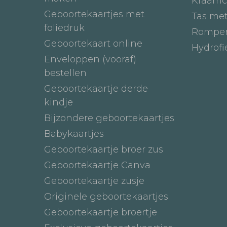
Kraamc
Geboortekaartjes met
Tas me
foliedruk
Romper
Geboortekaart online
Hydrof
Enveloppen (vooraf)
bestellen
Geboortekaartje derde
kindje
Bijzondere geboortekaartjes
Babykaartjes
Geboortekaartje broer zus
Geboortekaartje Canva
Geboortekaartje zusje
Originele geboortekaartjes
Geboortekaartje broertje