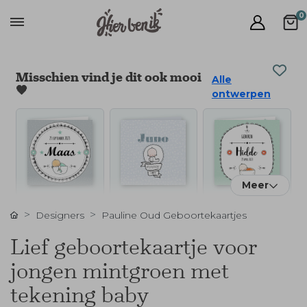
0
Misschien vind je dit ook mooi
Alle
🧡
ontwerpen
Meer
Designers
Pauline Oud Geboortekaartjes
Lief geboortekaartje voor
jongen mintgroen met
tekening baby