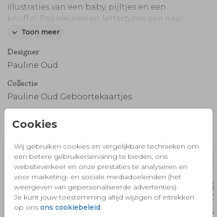
illustraties van een baby, pijltjes en een
knuffel. Pas kleuren en lettertypes aan naar
wens en smaak.
Toon meer
Designer
Pauline Oud
Collectie
Pauline Oud Geboortekaartjes
Cookies
Misschien vind je dit ook mooi 🧡
Wij gebruiken cookies en vergelijkbare technieken om
een betere gebruikerservaring te bieden, ons
websiteverkeer en onze prestaties te analyseren en
voor marketing- en sociale mediadoeleinden (het
weergeven van gepersonaliseerde advertenties).
Je kunt jouw toestemming altijd wijzigen of intrekken
op ons
ons cookiebeleid
.