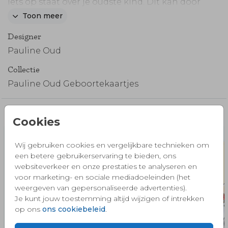
iets op staat over je oudste kind. Dit kan door
een gedichtje, maar ook door deze gave
Toon meer
illustratie van een grote broer en baby in bed.
Designer
Je ziet ook knuffels en slingers.
Pauline Oud
Collectie
Pauline Oud Geboortekaartjes
Misschien vind je dit ook mooi 🧡
Cookies
Wij gebruiken cookies en vergelijkbare technieken om
een betere gebruikerservaring te bieden, ons
websiteverkeer en onze prestaties te analyseren en
voor marketing- en sociale mediadoeleinden (het
weergeven van gepersonaliseerde advertenties).
Je kunt jouw toestemming altijd wijzigen of intrekken
op ons
ons cookiebeleid
.