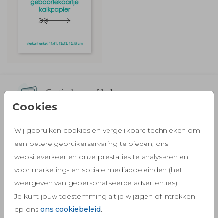
Gratis 1e proefdruk
Cookies
Voor de eerste glimlach
Wij gebruiken cookies en vergelijkbare technieken om
Klantwaardering 9,3
een betere gebruikerservaring te bieden, ons
Van meer dan 2757 ouders
websiteverkeer en onze prestaties te analyseren en
voor marketing- en sociale mediadoeleinden (het
weergeven van gepersonaliseerde advertenties).
Snelle verzending
Je kunt jouw toestemming altijd wijzigen of intrekken
Je bestelling snel in huis
op ons
ons cookiebeleid
.