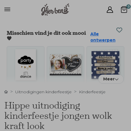
0
Misschien vind je dit ook mooi
Alle
🧡
ontwerpen
Meer
Uitnodigingen kinderfeestje
Kinderfeestje
Hippe uitnodiging
kinderfeestje jongen wolk
kraft look