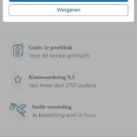
Weigeren
Gratis 1e proefdruk
Voor de eerste glimlach
Klantwaardering 9,3
Van meer dan 2757 ouders
Snelle verzending
Je bestelling snel in huis