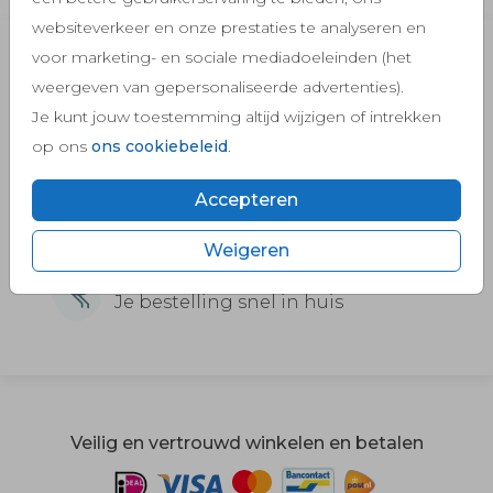
websiteverkeer en onze prestaties te analyseren en
Gratis 1e proefdruk
voor marketing- en sociale mediadoeleinden (het
weergeven van gepersonaliseerde advertenties).
Voor de eerste glimlach
Je kunt jouw toestemming altijd wijzigen of intrekken
op ons
ons cookiebeleid
.
Klantwaardering 9,3
Van meer dan 2757 ouders
Accepteren
Weigeren
Snelle verzending
Je bestelling snel in huis
Veilig en vertrouwd winkelen en betalen