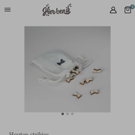
0
Houten strikjes