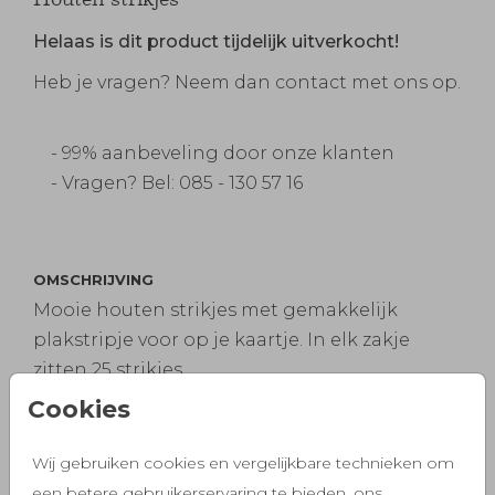
Helaas is dit product tijdelijk uitverkocht!
Heb je vragen? Neem dan contact met ons op.
- 99% aanbeveling door onze klanten
- Vragen? Bel: 085 - 130 57 16
OMSCHRIJVING
Mooie houten strikjes met gemakkelijk
plakstripje voor op je kaartje. In elk zakje
zitten 25 strikjes.
Cookies
Prijs:
3,95
per 25 houten vormpjes
Wij gebruiken cookies en vergelijkbare technieken om
een betere gebruikerservaring te bieden, ons