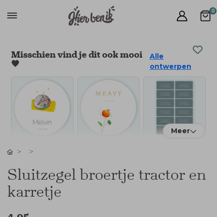
0
Misschien vind je dit ook mooi
Alle
🧡
ontwerpen
Meer
Sluitzegel broertje tractor en
karretje