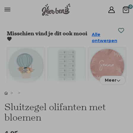
0
Misschien vind je dit ook mooi
Alle
🧡
ontwerpen
Meer
Sluitzegel olifanten met
bloemen