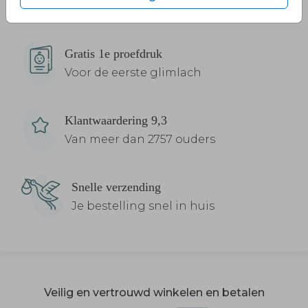
Gratis 1e proefdruk
Voor de eerste glimlach
Klantwaardering 9,3
Van meer dan 2757 ouders
Snelle verzending
Je bestelling snel in huis
Veilig en vertrouwd winkelen en betalen