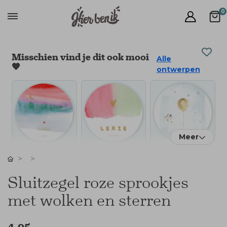
0
Misschien vind je dit ook mooi
Alle
🧡
ontwerpen
Meer
Sluitzegel roze sprookjes
met wolken en sterren