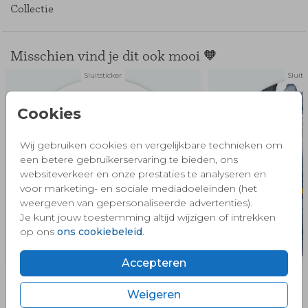
Collectie
Misschien vind je dit ook mooi 🧡
Sluitsticker
Sluits
Cookies
Wij gebruiken cookies en vergelijkbare technieken om
een betere gebruikerservaring te bieden, ons
websiteverkeer en onze prestaties te analyseren en
voor marketing- en sociale mediadoeleinden (het
weergeven van gepersonaliseerde advertenties).
Je kunt jouw toestemming altijd wijzigen of intrekken
op ons
ons cookiebeleid
.
Accepteren
Weigeren