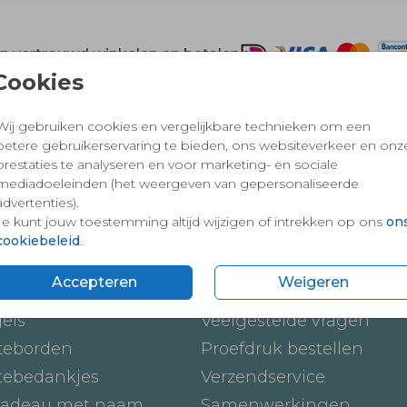
 en vertrouwd winkelen en betalen
Cookies
Wij gebruiken cookies en vergelijkbare technieken om een
betere gebruikerservaring te bieden, ons websiteverkeer en onz
prestaties te analyseren en voor marketing- en sociale
mediadoeleinden (het weergeven van gepersonaliseerde
advertenties).
Je kunt jouw toestemming altijd wijzigen of intrekken op ons
on
cookiebeleid
.
ten
Onze service
Accepteren
Weigeren
ickers
Hoe werkt het
gels
Veelgestelde vragen
teborden
Proefdruk bestellen
tebedankjes
Verzendservice
adeau met naam
Samenwerkingen