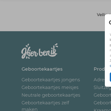
Veilig
Geboortekaartjes
Produc
Geboortekaartjes jongens
Adresst
Geboortekaartjes meisjes
Sluitze
Neutrale geboortekaartjes
Geboor
Geboortekaartjes zelf
Geboor
maken
Kraamc