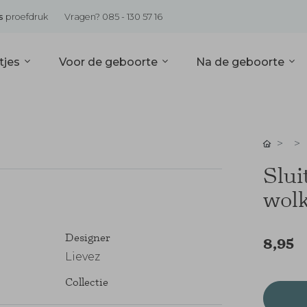
s
proefdruk
Vragen? 085 - 130 57 16
tjes
Voor de geboorte
Na de geboorte
Slui
wolk
Designer
8,95
Lievez
Collectie