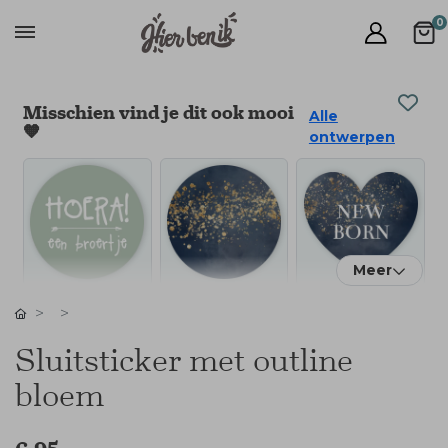
0
Misschien vind je dit ook mooi
Alle
🧡
ontwerpen
Meer
Sluitsticker met outline
bloem