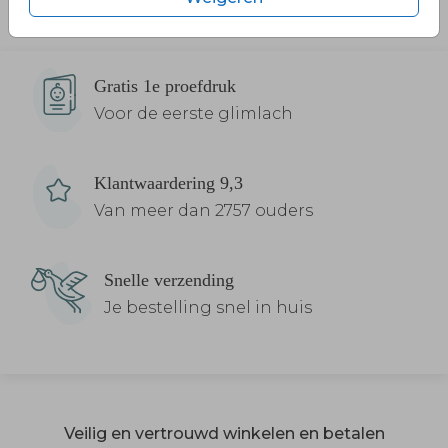
Gratis 1e proefdruk
Voor de eerste glimlach
Klantwaardering 9,3
Van meer dan 2757 ouders
Snelle verzending
Je bestelling snel in huis
Veilig en vertrouwd winkelen en betalen