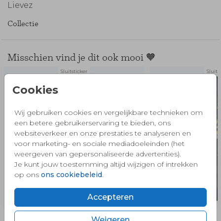
Lievez
Collectie
Misschien vind je dit ook mooi 🧡
Sluitsticker
Sluits
Cookies
Wij gebruiken cookies en vergelijkbare technieken om
een betere gebruikerservaring te bieden, ons
websiteverkeer en onze prestaties te analyseren en
voor marketing- en sociale mediadoeleinden (het
weergeven van gepersonaliseerde advertenties).
Je kunt jouw toestemming altijd wijzigen of intrekken
op ons
ons cookiebeleid
.
Accepteren
Weigeren