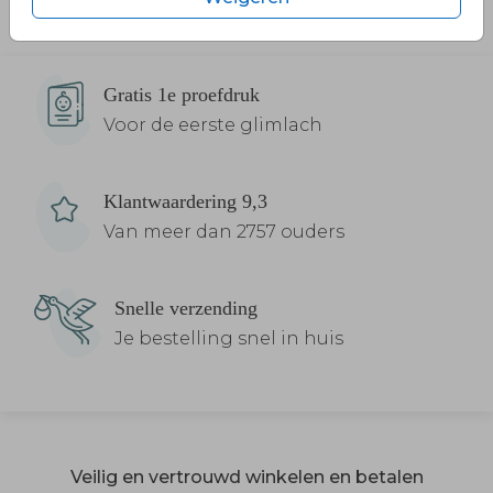
Gratis 1e proefdruk
Voor de eerste glimlach
Klantwaardering 9,3
Van meer dan 2757 ouders
Snelle verzending
Je bestelling snel in huis
Veilig en vertrouwd winkelen en betalen