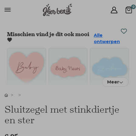
0
Misschien vind je dit ook mooi
Alle
🧡
ontwerpen
Meer
Sluitzegel met stinkdiertje
en ster