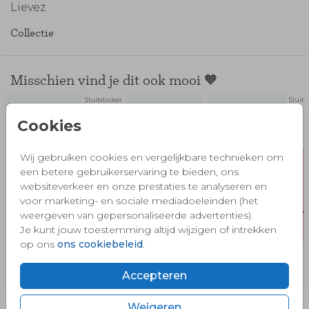
Lievez
Collectie
Misschien vind je dit ook mooi 🧡
Sluitsticker
Sluits
Cookies
Wij gebruiken cookies en vergelijkbare technieken om
een betere gebruikerservaring te bieden, ons
websiteverkeer en onze prestaties te analyseren en
voor marketing- en sociale mediadoeleinden (het
weergeven van gepersonaliseerde advertenties).
Je kunt jouw toestemming altijd wijzigen of intrekken
op ons
ons cookiebeleid
.
Accepteren
Weigeren