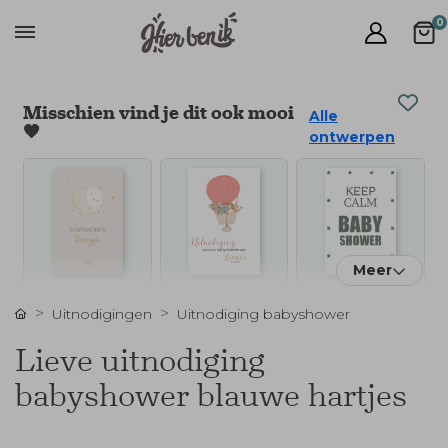
0
Misschien vind je dit ook mooi
Alle
🧡
ontwerpen
Meer
Uitnodigingen
Uitnodiging babyshower
Lieve uitnodiging
babyshower blauwe hartjes