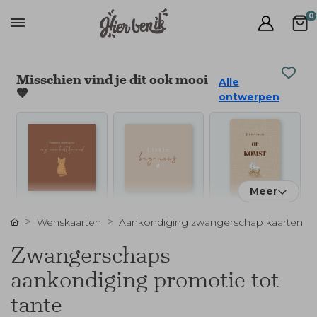
0
Misschien vind je dit ook mooi
Alle
🧡
ontwerpen
Meer
Wenskaarten
Aankondiging zwangerschap kaarten
Zwangerschaps
aankondiging promotie tot
tante