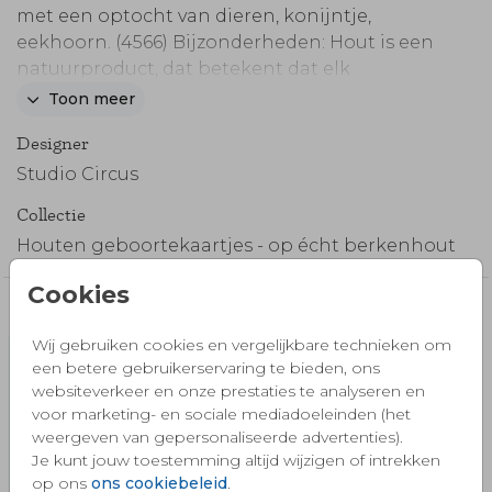
met een optocht van dieren, konijntje,
eekhoorn. (4566) Bijzonderheden: Hout is een
natuurproduct, dat betekent dat elk
nevenpatroon anders kan zijn Wit drukken op
Toon meer
hout is niet mogelijk, gebruik deze kleur dus
Designer
niet Langere verzendtijd: Voor 18:00 uur
besteld, volgende werkdag verzonden
Studio Circus
Collectie
Houten geboortekaartjes - op écht berkenhout
Cookies
Misschien vind je dit ook mooi 🧡
Wij gebruiken cookies en vergelijkbare technieken om
een betere gebruikerservaring te bieden, ons
websiteverkeer en onze prestaties te analyseren en
voor marketing- en sociale mediadoeleinden (het
weergeven van gepersonaliseerde advertenties).
Je kunt jouw toestemming altijd wijzigen of intrekken
op ons
ons cookiebeleid
.