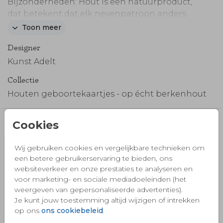
Bijzonderheden: Hout is een natuurproduct,
dat betekent dat elk nevenpatroon anders
kan zijn Wit drukken op hout is niet mogelijk,
Toon meer
gebruik deze kleur dus niet Langere
Designer
verzendtijd: Voor 18:00 uur besteld, volgende
werkdag verzonden
Kunst Adelt
Collectie
Houten geboortekaartjes - op écht berkenhout
Cookies
Misschien vind je dit ook mooi 🧡
Wij gebruiken cookies en vergelijkbare technieken om
een betere gebruikerservaring te bieden, ons
websiteverkeer en onze prestaties te analyseren en
voor marketing- en sociale mediadoeleinden (het
weergeven van gepersonaliseerde advertenties).
Je kunt jouw toestemming altijd wijzigen of intrekken
op ons
ons cookiebeleid
.