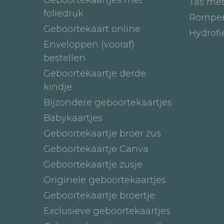
Tas me
foliedruk
Romper
Geboortekaart online
Hydrof
Enveloppen (vooraf)
bestellen
Geboortekaartje derde
kindje
Bijzondere geboortekaartjes
Babykaartjes
Geboortekaartje broer zus
Geboortekaartje Canva
Geboortekaartje zusje
Originele geboortekaartjes
Geboortekaartje broertje
Exclusieve geboortekaartjes