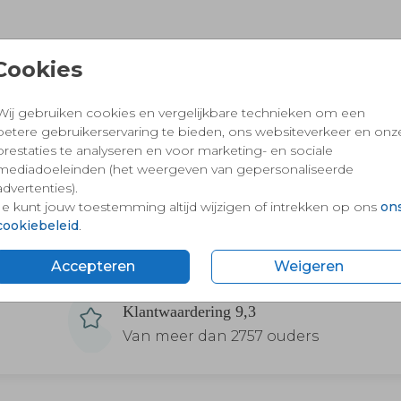
Cookies
Wij gebruiken cookies en vergelijkbare technieken om een
betere gebruikerservaring te bieden, ons websiteverkeer en onz
prestaties te analyseren en voor marketing- en sociale
mediadoeleinden (het weergeven van gepersonaliseerde
advertenties).
Je kunt jouw toestemming altijd wijzigen of intrekken op ons
on
cookiebeleid
.
Accepteren
Weigeren
Klantwaardering 9,3
Van meer dan 2757 ouders