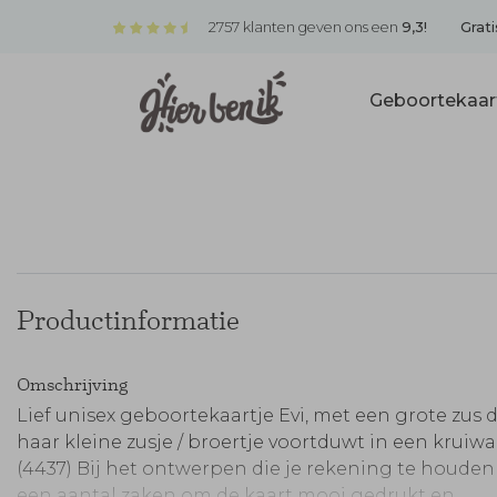
2757 klanten geven ons een
9,3!
Grati
Geboortekaar
Productinformatie
Omschrijving
Lief unisex geboortekaartje Evi, met een grote zus d
haar kleine zusje / broertje voortduwt in een kruiw
(4437) Bij het ontwerpen die je rekening te houde
een aantal zaken om de kaart mooi gedrukt en