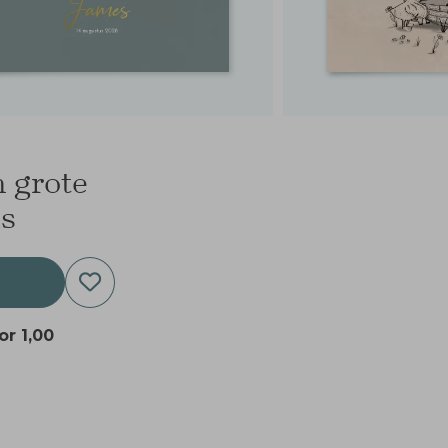
 grote
us
oor
1,00