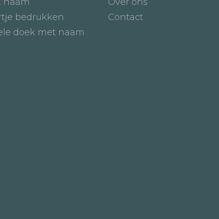
t naam
Over ons
tje bedrukken
Contact
iele doek met naam