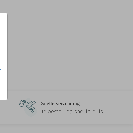
e
s
Snelle verzending
Je bestelling snel in huis