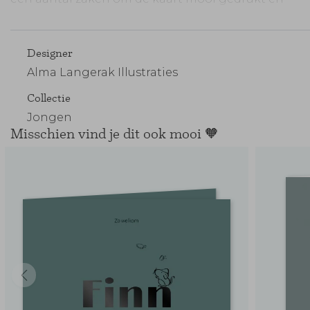
gesneden te krijgen. Die vind je terug in het
stappenplan
Eerste Hulp Bij Uploaden
Designer
Maak je bestelling compleet:
Alma Langerak Illustraties
Collectie
Jongen
Misschien vind je dit ook mooi 🧡
Enveloppen
Sluitzegels
Verzendse
vooraf