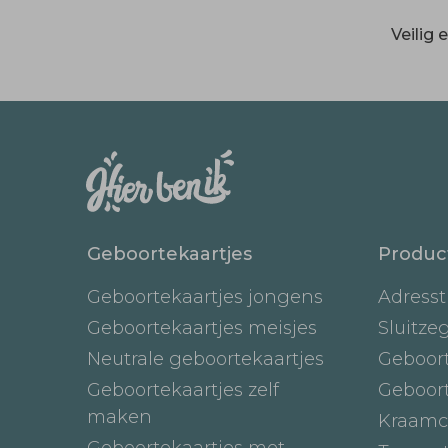
Veilig
Geboortekaartjes
Produc
Geboortekaartjes jongens
Adresst
Geboortekaartjes meisjes
Sluitze
Neutrale geboortekaartjes
Geboor
Geboortekaartjes zelf
Geboor
maken
Kraamc
Geboortekaartjes met