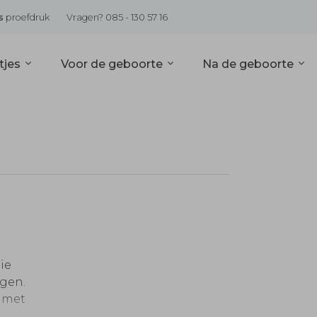
s
proefdruk
Vragen? 085 - 130 57 16
tjes
Voor de geboorte
Na de geboorte
ie
agen.
n met