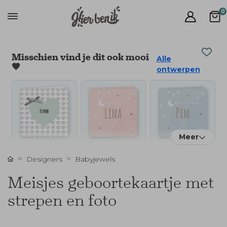
0
Misschien vind je dit ook mooi
Alle
🧡
ontwerpen
Meer
Designers
Babyjewels
Meisjes geboortekaartje met
strepen en foto