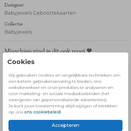
Designer
Babyjewels Geboortekaarten
Collectie
Babyjewels
Misschien vind je dit ook mooi 🧡
Cookies
Wij gebruiken cookies en vergelijkbare technieken om
een betere gebruikerservaring te bieden, ons
websiteverkeer en onze prestaties te analyseren en
voor marketing- en sociale mediadoeleinden (het
weergeven van gepersonaliseerde advertenties).
Je kunt jouw toestemming altijd wijzigen of intrekken
op ons
ons cookiebeleid
.
Accepteren