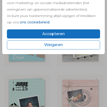
voor marketing- en sociale mediadoeleinden (het
weergeven van gepersonaliseerde advertenties).
Je kunt jouw toestemming altijd wijzigen of intrekken
op ons
ons cookiebeleid
.
Accepteren
Weigeren