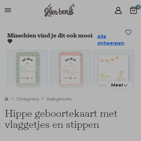
0
Misschien vind je dit ook mooi
Alle
🧡
ontwerpen
Meer
Designers
Babyjewels
Hippe geboortekaart met
vlaggetjes en stippen