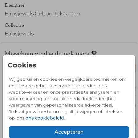
Designer
Babyjewels Geboortekaarten
Collectie
Babyjewels
Misschien vind je dit ook mooi 🧡
Cookies
Wij gebruiken cookies en vergelijkbare technieken om
een betere gebruikerservaring te bieden, ons
websiteverkeer en onze prestaties te analyseren en
voor marketing- en sociale mediadoeleinden (het
weergeven van gepersonaliseerde advertenties).
Je kunt jouw toestemming altijd wijzigen of intrekken
op ons
ons cookiebeleid
.
Accepteren